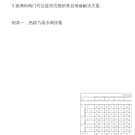
3.塞弗特阀门可以提供完整的售后维修解决方案。
附表一，热静力疏水阀排量
快装卡盘连接热
∆P
0.2
0.3
0.5
1
N;
1/4＂
28
354
42
467
64
519
102
597
1/2＂,3/4＂
36
362
48
471
70
537
112
619
1＂,1 1/2＂
38
371
50
483
76
549
129
731
N+
1/2＂,3/4＂
38
368
49
476
71
542
118
626
1＂
41
379
51
488
79
559
135
743
H
1/2＂,3/4＂
243
452
318
469
358
483
480
668
1＂,1 1/2＂
260
470
348
498
372
502
506
689
VH
1/2＂
332
937
391
1011
422
1108
556
1705