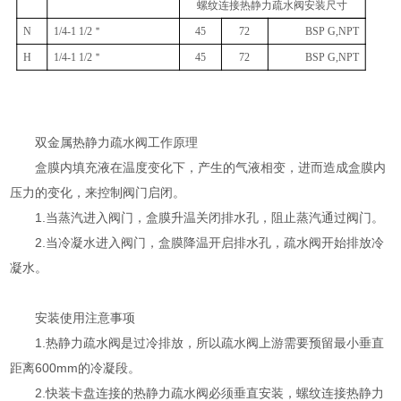
螺纹连接热静力疏水阀安装尺寸
N
1/4-1 1/2
＂
45
72
BSP G,NPT
H
1/4-1 1/2
＂
45
72
BSP G,NPT
双金属热静力疏水阀工作原理
盒膜内填充液在温度变化下，产生的气液相变，进而造成盒膜内
压力的变化，来控制阀门启闭。
1.当蒸汽进入阀门，盒膜升温关闭排水孔，阻止蒸汽通过阀门。
2.当冷凝水进入阀门，盒膜降温开启排水孔，疏水阀开始排放冷
凝水。
安装使用注意事项
1.热静力疏水阀是过冷排放，所以疏水阀上游需要预留最小垂直
距离600mm的冷凝段。
2.快装卡盘连接的热静力疏水阀必须垂直安装，螺纹连接热静力