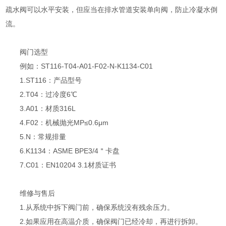
疏水阀可以水平安装，但应当在排水管道安装单向阀，防止冷凝水倒
流。
阀门选型
例如：ST116-T04-A01-F02-N-K1134-C01
1.ST116：产品型号
2.T04：过冷度6℃
3.A01：材质316L
4.F02：机械抛光MP≤0.6μm
5.N：常规排量
6.K1134：ASME BPE3/4＂卡盘
7.C01：EN10204 3.1材质证书
维修与售后
1.从系统中拆下阀门前，确保系统没有残余压力。
2.如果应用在高温介质，确保阀门已经冷却，再进行拆卸。