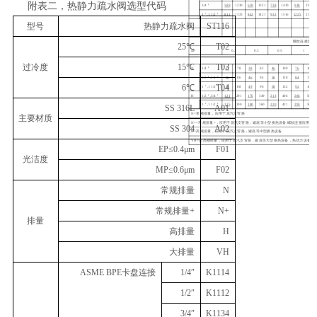
附表二，热静力疏水阀选型代码
3/4＂
589
1230
659
1321
738
1410
918
2019
1＂,1 1/2＂
811
1325
842
1421
933
1516
1225
2138
型号
热静力疏水阀
ST116
螺纹连接热静
25℃
T02
∆P
0.2
0.3
0.5
1
过冷度
15℃
T03
N
1/4＂
27
78
38
82
46
109
76
163
1/2＂,3/4＂
35
86
46
94
50
128
84
176
6℃
T04
1＂,1 1/2＂
38
88
49
96
58
132
92
184
H
1/2＂,3/4＂
121
291
176
349
213
406
286
568
1＂,1 1/2＂
125
300
180
360
220
421
293
587
SS 316L
A01
N=常规排量，应用于蒸汽支管路
主要材质
N+=常规排量+，应用于蒸汽支管路，罐底等小型换热设备;螺纹连接应用于蒸
SS 304
A02
H=高规排量，应用于蒸汽支管路，罐底等中型换热设备
VH=超高规排量，应用于蒸汽支管路，罐底等大型换热设备，热动力设备
EP≤0.4μm
F01
光洁度
MP≤0.6μm
F02
常规排量
N
常规排量
+
N+
排量
高排量
H
大排量
VH
ASME BPE卡盘连接
1/4″
K1114
1/2″
K1112
3/4″
K1134