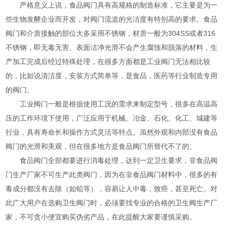
严格意义上说，食品阀门具有高规格的制造标准，它主要是为一
些生物发酵企业而开发，对阀门流道的光洁度有特别高的要求。食品
阀门和介质接触的部位大多采用不锈钢，材质一般为304SS或者316
不锈钢，即无毒无害、表面洁净光滑不会产生腐蚀和脱落的材料，生
产加工完成后经过特殊处理，在很多方面都是工业阀门无法相比较
的，比如说清洁度，安装方式简单等，是食品，医药等行业制造专用
的阀门。
工业阀门一般是根据使用工况的需求来制定型号，很多在高温高
压的工作环境下使用，广泛应用于机械、冶金、石化、化工、城建等
行业，具有寿命长和操作方式灵活等特点。虽然外观和内部没有食品
阀门的光滑和美观，但在很多地方是食品阀门所替代不了的。
食品阀门全部都要进行消毒处理，达到一定卫生要求，非食品阀
门生产厂家不可生产此类阀门，因为在非食品阀门材料中，很多的有
毒成分都没有去除（如铅等），容易让人中毒，致癌，甚至死亡。对
此广大用户在选购卫生阀门时，必须要找专业的合格的卫生阀生产厂
家，不可贪小便宜购买伪劣产品，在此提醒大家要谨慎采购。