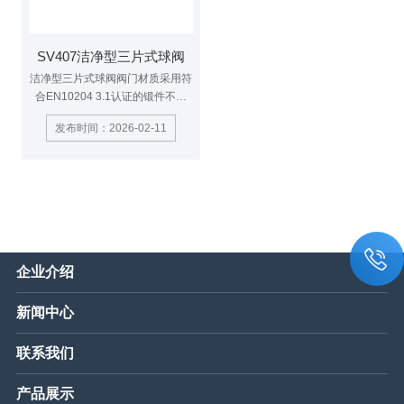
SV407洁净型三片式球阀
洁净型三片式球阀阀门材质采用符
合EN10204 3.1认证的锻件不锈
钢，通过电解抛光，可以达到更高
发布时间：2026-02-11
的洁净使用标准，与介质密切接触
的密封橡胶垫片，符合美国FDA认
证。
企业介绍
新闻中心
联系我们
产品展示