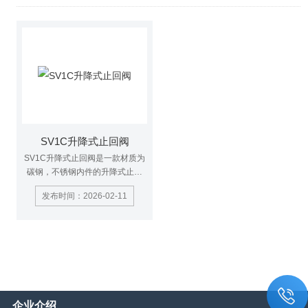
SV1C升降式止回阀
SV1C升降式止回阀是一款材质为
碳钢，不锈钢内件的升降式止回
阀，主要用于安装在水平管道防止
发布时间：2026-02-11
倒流。
企业介绍